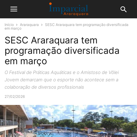
Início
Araraquara
SESC Araraquara tem programação diversificada
em março
SESC Araraquara tem
programação diversificada
em março
O Festival de Práticas Aquáticas e o Amistoso de Vôlei
Jovem demarcam que o esporte não acontece sem a
colaboração de diversos profissionais
27/02/2026