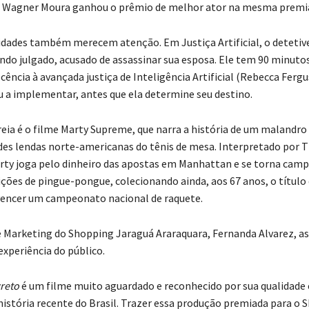
 E Wagner Moura ganhou o prêmio de melhor ator na mesma premi
idades também merecem atenção. Em Justiça Artificial, o detetive
endo julgado, acusado de assassinar sua esposa. Ele tem 90 minuto
cência à avançada justiça de Inteligência Artificial (Rebecca Fergu
a implementar, antes que ela determine seu destino.
treia é o filme Marty Supreme, que narra a história de um malandro
es lendas norte-americanas do tênis de mesa. Interpretado por 
ty joga pelo dinheiro das apostas em Manhattan e se torna camp
ções de pingue-pongue, colecionando ainda, aos 67 anos, o título 
vencer um campeonato nacional de raquete.
e Marketing do Shopping Jaraguá Araraquara, Fernanda Alvarez, as
experiência do público.
reto
é um filme muito aguardado e reconhecido por sua qualidade
história recente do Brasil. Trazer essa produção premiada para o 