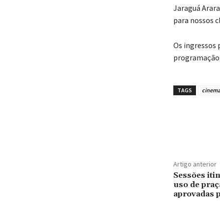
Jaraguá Arar
para nossos c
Os ingressos p
programação c
TAGS
cinem
Artigo anterior
Sessões iti
uso de praç
aprovadas 