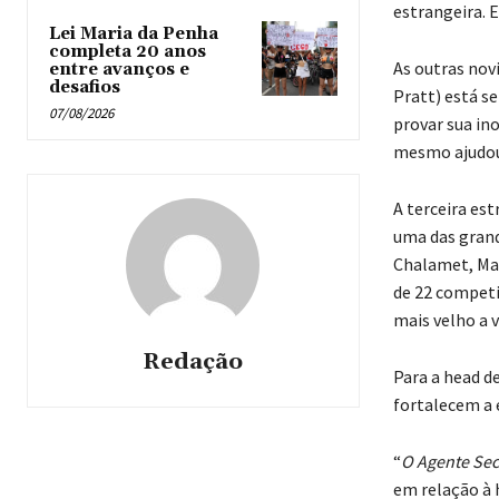
estrangeira.
Lei Maria da Penha
completa 20 anos
As outras nov
entre avanços e
desafios
Pratt) está s
07/08/2026
provar sua ino
mesmo ajudou 
A terceira es
uma das grand
Chalamet, Mar
de 22 competi
mais velho a 
Redação
Para a head d
fortalecem a 
“
O Agente Sec
em relação à 