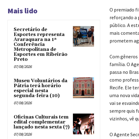
Mais lido
O premiado f
reforçando a 
público. A est
Secretário de
mais comentad
Esportes representa
Araraquara na 1ª
prometem agra
Conferência
Metropolitana de
Esportes em Ribeirão
Com gêneros e
Preto
família. O Age
07/08/2026
passa no Bras
como professo
Museu Voluntários da
Pátria terá horário
Recife. Ele t
especial nesta
uma nova vida.
segunda-feira (10)
vai se esvaind
07/08/2026
sempre quis f
Oficinas Culturais tem
vizinhos, vê q
edital complementar
lançado nesta sexta (7)
O Agente Secr
07/08/2026