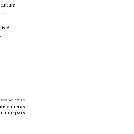
cultura
ca.
is. A
.
Próximo artigo
de canetas
ro no país