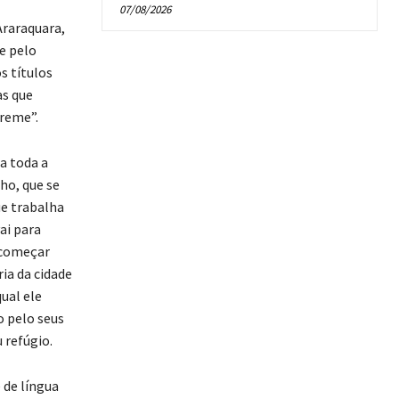
07/08/2026
raraquara,
e pelo
s títulos
as que
preme”.
a toda a
ho, que se
e trabalha
ai para
e começar
ia da cidade
ual ele
o pelo seus
 refúgio.
 de língua