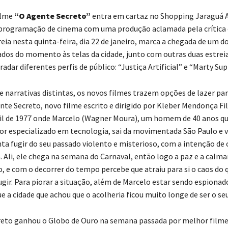
ilme
“O Agente Secreto”
entra em cartaz no Shopping Jaraguá A
programação de cinema com uma produção aclamada pela crítica 
reia nesta quinta-feira, dia 22 de janeiro, marca a chegada de um do
os do momento às telas da cidade, junto com outras duas estrei
dar diferentes perfis de público: “Justiça Artificial” e “Marty Su
 narrativas distintas, os novos filmes trazem opções de lazer par
nte Secreto, novo filme escrito e dirigido por Kleber Mendonça Fil
il de 1977 onde Marcelo (Wagner Moura), um homem de 40 anos qu
r especializado em tecnologia, sai da movimentada São Paulo e v
enta fugir do seu passado violento e misterioso, com a intenção d
 Ali, ele chega na semana do Carnaval, então logo a paz e a calmar
o, e com o decorrer do tempo percebe que atraiu para si o caos do q
ugir. Para piorar a situação, além de Marcelo estar sendo espionad
ue a cidade que achou que o acolheria ficou muito longe de ser o seu
eto ganhou o Globo de Ouro na semana passada por melhor filme