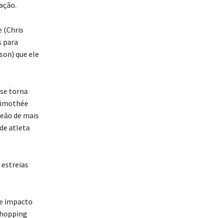
ação.
 (Chris
s para
son) que ele
 se torna
Timothée
eão de mais
de atleta
 estreias
 e impacto
Shopping