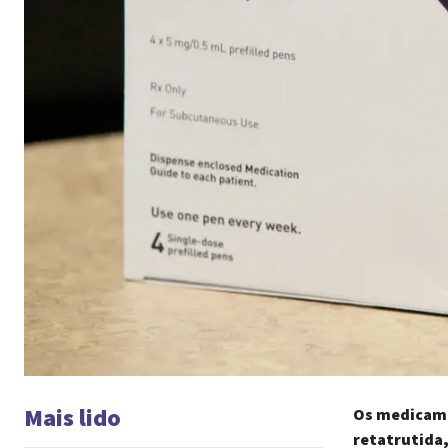
Mais lido
Os medicamen
retatrutida,