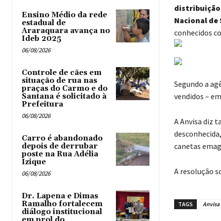
distribuição
Ensino Médio da rede
Nacional de 
estadual de
Araraquara avança no
conhecidos 
Ideb 2025
06/08/2026
Controle de cães em
situação de rua nas
Segundo a agê
praças do Carmo e do
vendidos – em
Santana é solicitado à
Prefeitura
06/08/2026
A Anvisa diz 
desconhecida,
Carro é abandonado
canetas emag
depois de derrubar
poste na Rua Adélia
Izique
A resolução s
06/08/2026
Dr. Lapena e Dimas
Ramalho fortalecem
TAGS
Anvisa
diálogo institucional
em prol do