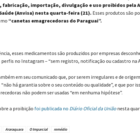
, fabricação, importação, divulgação e uso proibidos pela 
Saúde (Anvisa) nesta quarta-feira (21).
Esses produtos são p
como
“canetas emagrecedoras do Paraguai”.
ncia, esses medicamentos são produzidos por empresas desconhe
 perfis no Instagram – “sem registro, notificação ou cadastro na A
também em seu comunicado que, por serem irregulares e de orige
 “não há garantia sobre o seu conteúdo ou qualidade”, e que por is
recedoras não podem ser usadas “em nenhuma hipótese”.
obre a proibição
foi publicada no
Diário Oficial da União
nesta quar
Araraquara
O Imparcial
remédio