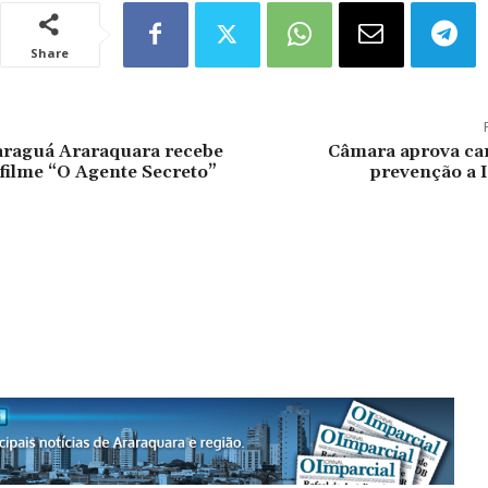
Share
araguá Araraquara recebe
Câmara aprova c
filme “O Agente Secreto”
prevenção a 