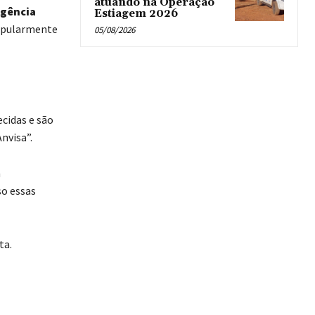
atuando na Operação
Agência
Estiagem 2026
opularmente
05/08/2026
cidas e são
nvisa”.
m
so essas
ta.