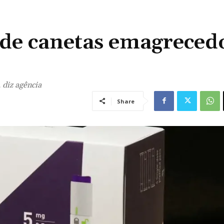
 de canetas emagreced
 diz agência
Share