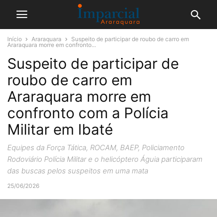
Início
Araraquara
Suspeito de participar de roubo de carro em
Araraquara morre em confronto...
Suspeito de participar de
roubo de carro em
Araraquara morre em
confronto com a Polícia
Militar em Ibaté
Equipes da Força Tática, ROCAM, BAEP, Policiamento
Rodoviário Polícia Militar e o helicóptero Águia participaram
das buscas pelos suspeitos em uma mata
25/06/2026