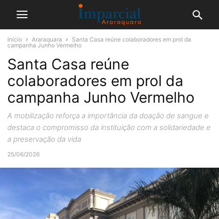
Início
Araraquara
Santa Casa reúne colaboradores em prol da
campanha Junho Vermelho
Santa Casa reúne
colaboradores em prol da
campanha Junho Vermelho
A mobilização reforça a importância da doação de sangue e
destaca o compromisso da instituição com a solidariedade e
a preservação da vida
25/06/2026