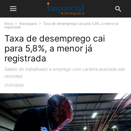
Início
Araraquara
Taxa de desemprego cai para 5,8%, a menor já
registrada
Taxa de desemprego cai
para 5,8%, a menor já
registrada
Salário do trabalhador e emprego com carteira assinada são
recordes
31/07/2025