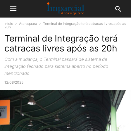
Início
Araraquara
Terminal de Integração terá catracas livres após as
20h
Terminal de Integração terá
catracas livres após as 20h
Com a mudança, o Terminal passará de sistema de
integração fechado para sistema aberto no período
mencionado
12/08/2025