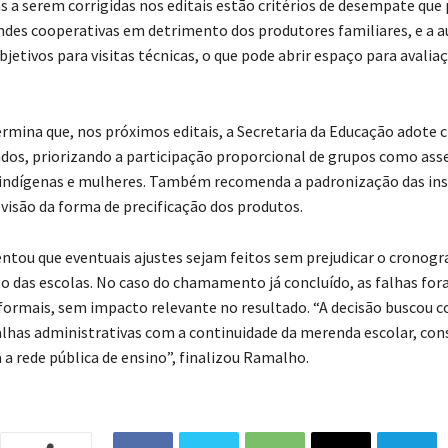
as a serem corrigidas nos editais estão critérios de desempate qu
ndes cooperativas em detrimento dos produtores familiares, e a a
jetivos para visitas técnicas, o que pode abrir espaço para avalia
ermina que, nos próximos editais, a Secretaria da Educação adote c
ados, priorizando a participação proporcional de grupos como ass
 indígenas e mulheres. Também recomenda a padronização das in
evisão da forma de precificação dos produtos.
entou que eventuais ajustes sejam feitos sem prejudicar o cronog
 das escolas. No caso do chamamento já concluído, as falhas fo
formais, sem impacto relevante no resultado. “A decisão buscou co
alhas administrativas com a continuidade da merenda escolar, con
 a rede pública de ensino”, finalizou Ramalho.