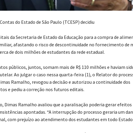
 Contas do Estado de São Paulo (TCESP) decidiu
editais da Secretaria de Estado da Educação para a compra de alime
amiliar, afastando o risco de descontinuidade no fornecimento de
erca de dois milhões de estudantes da rede estadual.
s públicos, juntos, somam mais de R$ 110 milhões e haviam sid
telar. Ao julgar o caso nessa quarta-feira (1), o Relator do proces
imas Ramalho, revogou a decisão e autorizou a continuidade dos
os e pediu a correção nos futuros editais.
o, Dimas Ramalho avaliou que a paralisação poderia gerar efeitos
onsistências apontadas. “A interrupção do processo geraria um dan
al, com prejuízo ao atendimento dos estudantes em todo Estado”