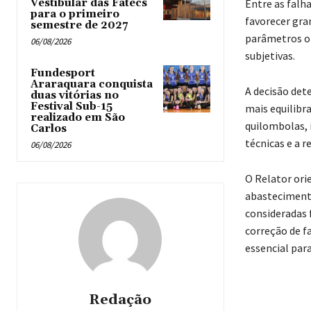
Vestibular das Fatecs
Entre as falh
para o primeiro
favorecer gra
semestre de 2027
parâmetros ob
06/08/2026
subjetivas.
Fundesport
Araraquara conquista
A decisão det
duas vitórias no
Festival Sub-15
mais equilibr
realizado em São
quilombolas,
Carlos
técnicas e a r
06/08/2026
O Relator ori
abastecimento
consideradas 
correção de f
essencial para
Redação