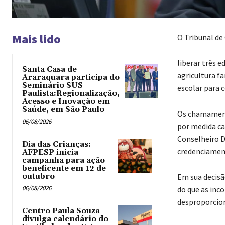
Mais lido
O Tribunal de
liberar três 
Santa Casa de
agricultura f
Araraquara participa do
Seminário SUS
escolar para c
Paulista:Regionalização,
Acesso e Inovação em
Saúde, em São Paulo
Os chamamento
06/08/2026
por medida cau
Conselheiro D
Dia das Crianças:
credenciament
AFPESP inicia
campanha para ação
beneficente em 12 de
outubro
Em sua decisã
06/08/2026
do que as inc
desproporcion
Centro Paula Souza
divulga calendário do