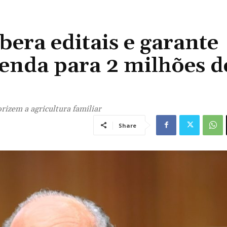
bera editais e garante
enda para 2 milhões d
izem a agricultura familiar
Share