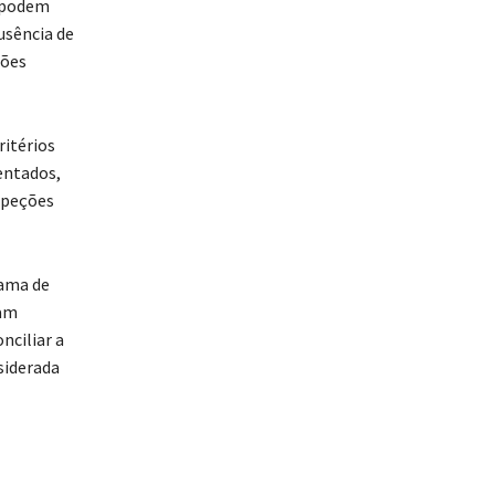
e podem
usência de
ções
ritérios
entados,
speções
rama de
ram
nciliar a
siderada