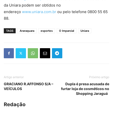
da Uniara podem ser obtidos no
endereço
www.uniara.com.br
ou pelo telefone 0800 55 65
88.
TAGS
Araraquara
esportes
O Imparcial
Uniara
Artigo anterior
Próximo artigo
GRACIANO R.AFFONSO S/A –
Dupla é presa acusada de
VEÍCULOS
furtar loja de cosméticos no
Shopping Jaraguá
Redação