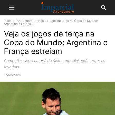
Início
Araraquara
Veja os jogos de terça na Copa do Mundo;
Argentina e França...
Veja os jogos de terça na
Copa do Mundo; Argentina e
França estreiam
Campeã e vice-campeã do último mundial estão entre as
favoritas
16/06/2026