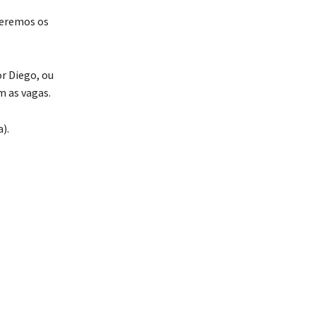
teremos os
or Diego, ou
m as vagas.
).