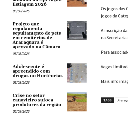
Estiagem 2026
Os jogos das 
05/08/2026
jogos da Categ
Projeto que
regulamenta
A inscrição d
sepultamento de pets
na Secretaria
em cemitérios de
Araraquara é
aprovado na Câmara
Para associado
05/08/2026
Vagas limitada
Adolescente é
apreendido com
drogas no Hortências ‎
Mais informaç
05/08/2026
Crise no setor
canavieiro sufoca
TAGS
Araraq
produtores da região
05/08/2026