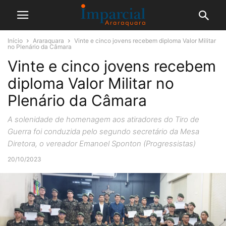
Início
Araraquara
Vinte e cinco jovens recebem diploma Valor Militar
no Plenário da Câmara
Vinte e cinco jovens recebem
diploma Valor Militar no
Plenário da Câmara
A solenidade de homenagem aos atiradores do Tiro de
Guerra foi conduzida pelo segundo secretário da Mesa
Diretora, o vereador Emanoel Sponton (Progressistas)
20/10/2023