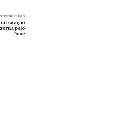
Próximo artigo
ontratação
xterna pelo
Daae