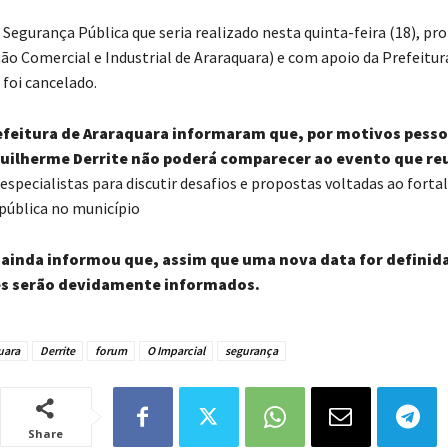
 Segurança Pública que seria realizado nesta quinta-feira (18), p
ção Comercial e Industrial de Araraquara) e com apoio da Prefeitur
 foi cancelado.
refeitura de Araraquara informaram que, por motivos pesso
uilherme Derrite não poderá comparecer ao evento que reu
 especialistas para discutir desafios e propostas voltadas ao fort
pública no município
 ainda informou que, assim que uma nova data for definida
es serão devidamente informados.
uara
Derrite
forum
O Imparcial
segurança
Share