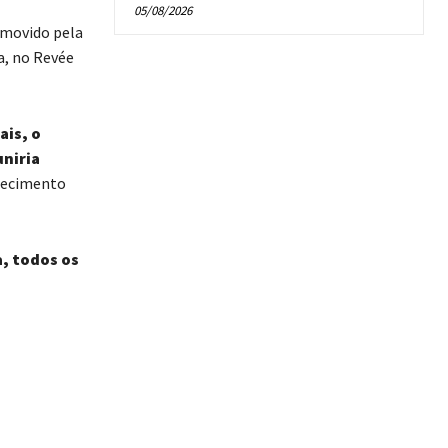
05/08/2026
romovido pela
a, no Revée
ais, o
niria
alecimento
, todos os