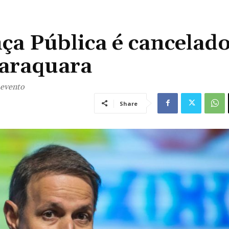
ça Pública é cancelad
raraquara
 evento
Share