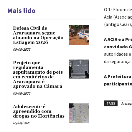
Mais lido
O 1º Fórum de
Acia (Associa
(antigo Cear),
Defesa Civil de
Araraquara segue
atuando na Operação
A ACIA e a P
Estiagem 2026
convidado G
05/08/2026
autoridades e
da segurança 
Projeto que
regulamenta
sepultamento de pets
A Prefeitura
em cemitérios de
Araraquara é
participant
aprovado na Câmara
05/08/2026
TAGS
Araraq
Adolescente é
apreendido com
drogas no Hortências ‎
05/08/2026