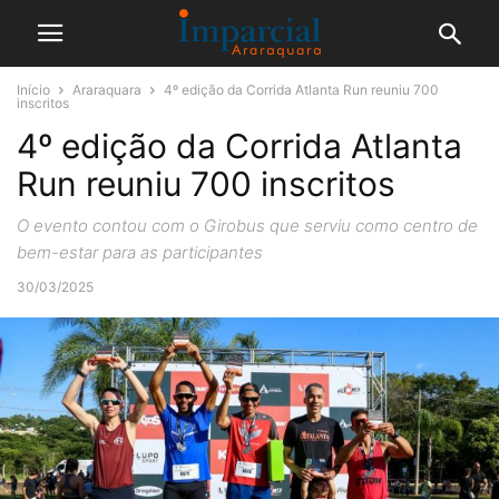
Início
Araraquara
4º edição da Corrida Atlanta Run reuniu 700
inscritos
4º edição da Corrida Atlanta
Run reuniu 700 inscritos
O evento contou com o Girobus que serviu como centro de
bem-estar para as participantes
30/03/2025