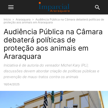
Início
Araraquara
Audiência Pública na Câmara debaterá políticas de
proteção aos animais em Araraquara
Audiência Pública na Câmara
debaterá políticas de
proteção aos animais em
Araraquara
Iniciativa é de autoria do vereador Michel Kary (PL);
discussões devem abordar criação de políticas públicas e
prevenção de maus-tratos contra os animais
16/04/2025