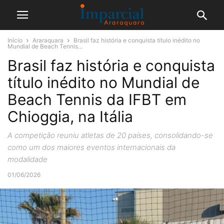
Início
Araraquara
Brasil faz história e conquista título inédito no
Mundial de Beach Tennis...
Brasil faz história e conquista
título inédito no Mundial de
Beach Tennis da IFBT em
Chioggia, na Itália
A competição reuniu atletas de 20 países, consolidando-se
como um dos maiores eventos internacionais da
modalidade
01/06/2026