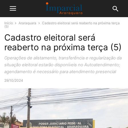
Início
Araraquara
Cadastro eleitoral será reaberto na próxima terça
(5)
Cadastro eleitoral será
reaberto na próxima terça (5)
Operações de alistamento, transferência e regularização da
situação eleitoral estarão disponíveis no Autoatendimento;
agendamento é necessário para atendimento presencial
29/10/2024