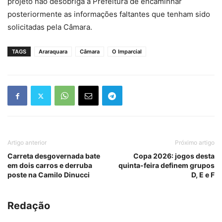
projeto não desobriga a Prefeitura de encaminhar
posteriormente as informações faltantes que tenham sido
solicitadas pela Câmara.
TAGS
Araraquara
Câmara
O Imparcial
Artigo anterior
Próximo artigo
Carreta desgovernada bate
Copa 2026: jogos desta
em dois carros e derruba
quinta-feira definem grupos
poste na Camilo Dinucci
D, E e F
Redação