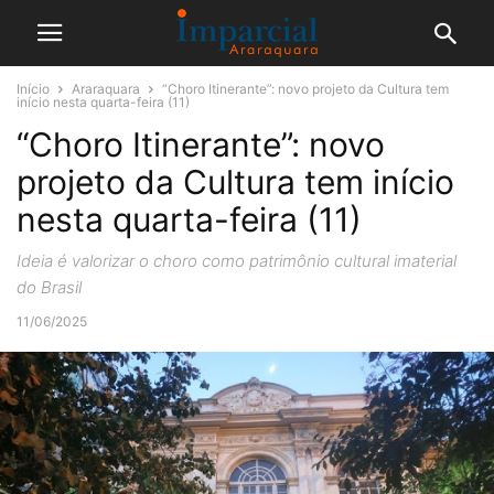
Início
Araraquara
“Choro Itinerante”: novo projeto da Cultura tem
início nesta quarta-feira (11)
“Choro Itinerante”: novo
projeto da Cultura tem início
nesta quarta-feira (11)
Ideia é valorizar o choro como patrimônio cultural imaterial
do Brasil
11/06/2025