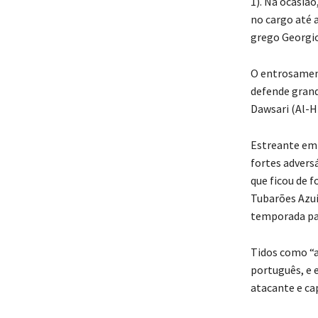
1). Na ocasiã
no cargo até 
grego Georgio
O entrosament
defende grande
Dawsari (Al-Hi
Estreante em 
fortes adversá
que ficou de f
Tubarões Azuis
temporada pa
Tidos como “a
português, e 
atacante e ca