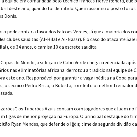
o, a equipe era comandada pelo técnico francês Hervé Renard, que
abril deste ano, quando foi demitido. Quem assumiu o posto foi o 
s Donis.
o pode contar a favor dos Falcões Verdes, já que a maioria dos c
s clubes sauditas (Al-Hilal e Al-Nassr). É o caso do atacante Sale
lal), de 34 anos, o camisa 10 da escrete saudita.
Copas do Mundo, a seleção de Cabo Verde chega credenciada após
rios nas eliminatórias africana: derrotou a tradicional equipe de
ora este ano. Responsável por garantir a vaga inédita na Copa para
, o técnico Pedro Brito, o Bubista, foi eleito o melhor treinador d
ssada.
zarões”, os Tubarões Azuis contam com jogadores que atuam no 
em ligas de menor projeção na Europa. O principal destaque do tim
pitão Ryan Mendes, que defende o Iğdır, time da segunda dividão da