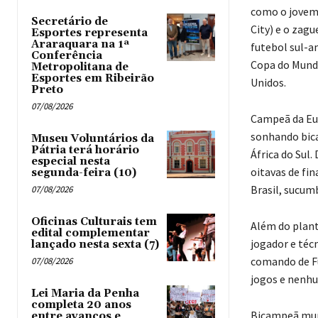
como o jovem
Secretário de
City) e o zag
Esportes representa
Araraquara na 1ª
futebol sul-a
Conferência
Copa do Mundo
Metropolitana de
Esportes em Ribeirão
Unidos.
Preto
07/08/2026
Campeã da Eur
sonhando bica
Museu Voluntários da
Pátria terá horário
África do Sul
especial nesta
oitavas de fin
segunda-feira (10)
Brasil, sucum
07/08/2026
Oficinas Culturais tem
Além do plant
edital complementar
jogador e téc
lançado nesta sexta (7)
comando de Fu
07/08/2026
jogos e nenhu
Lei Maria da Penha
completa 20 anos
Bicampeã mund
entre avanços e