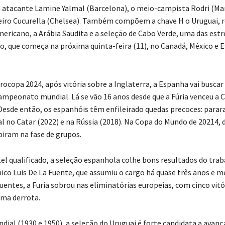
 atacante Lamine Yalmal (Barcelona), o meio-campista Rodri (Ma
ueiro Cucurella (Chelsea). Também compõem a chave H o Uruguai, r
mericano, a Arábia Saudita e a seleção de Cabo Verde, uma das est
, que começa na próxima quinta-feira (11), no Canadá, México e 
ocopa 2024, após vitória sobre a Inglaterra, a Espanha vai buscar
mpeonato mundial. Lá se vão 16 anos desde que a Fúria venceu a 
. Desde então, os espanhóis têm enfileirado quedas precoces: para
al no Catar (2022) e na Rússia (2018). Na Copa do Mundo de 20214,
biram na fase de grupos.
el qualificado, a seleção espanhola colhe bons resultados do trab
nico Luis De La Fuente, que assumiu o cargo há quase três anos e m
entes, a Furia sobrou nas eliminatórias europeias, com cinco vitó
ma derrota.
ial (1930 e 1950), a seleção do Uruguai é forte candidata a avan