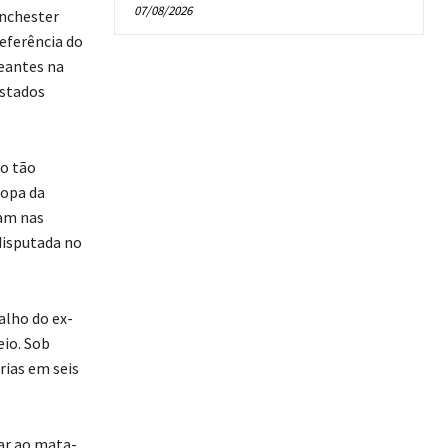
07/08/2026
nchester
eferência do
reantes na
Estados
 o tão
Copa da
ram nas
 disputada no
alho do ex-
eio. Sob
rias em seis
çar ao mata-