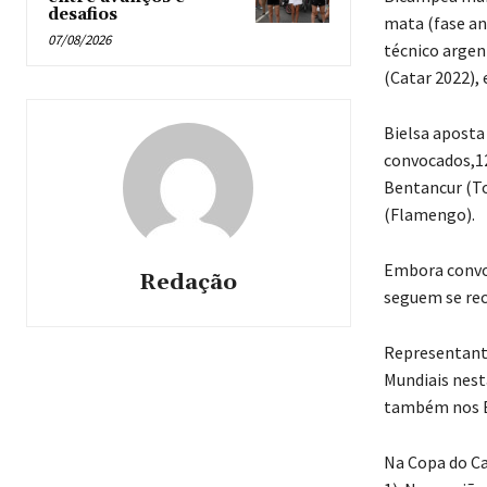
desafios
mata (fase an
07/08/2026
técnico argen
(Catar 2022),
Bielsa aposta
convocados,12
Bentancur (To
(Flamengo).
Embora convoc
Redação
seguem se rec
Representante
Mundiais nest
também nos Es
Na Copa do Ca