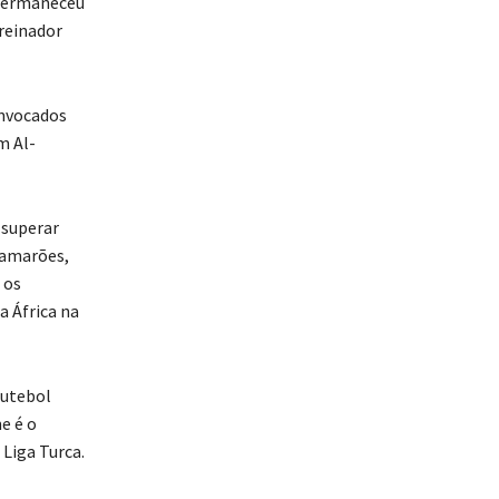
 permaneceu
treinador
onvocados
m Al-
 superar
 Camarões,
 os
a África na
futebol
e é o
 Liga Turca.