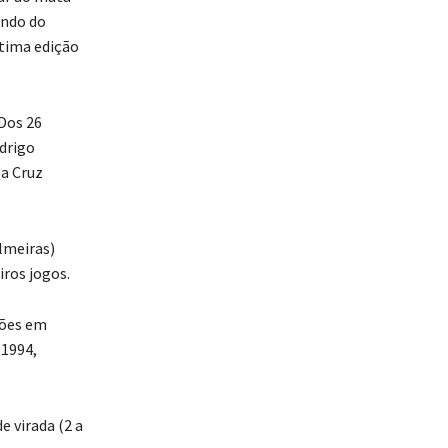
ando do
ltima edição
Dos 26
drigo
a Cruz
lmeiras)
ros jogos.
ções em
 1994,
e virada (2 a