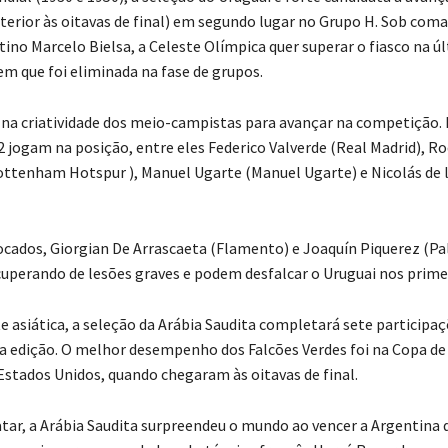
terior às oitavas de final) em segundo lugar no Grupo H. Sob com
tino Marcelo Bielsa, a Celeste Olímpica quer superar o fiasco na ú
 em que foi eliminada na fase de grupos.
 na criatividade dos meio-campistas para avançar na competição. 
 jogam na posição, entre eles Federico Valverde (Real Madrid), Ro
ttenham Hotspur ), Manuel Ugarte (Manuel Ugarte) e Nicolás de l
ados, Giorgian De Arrascaeta (Flamento) e Joaquín Piquerez (Pa
uperando de lesões graves e podem desfalcar o Uruguai nos primei
 asiática, a seleção da Arábia Saudita completará sete participa
a edição. O melhor desempenho dos Falcões Verdes foi na Copa de
tados Unidos, quando chegaram às oitavas de final.
tar, a Arábia Saudita surpreendeu o mundo ao vencer a Argentina d