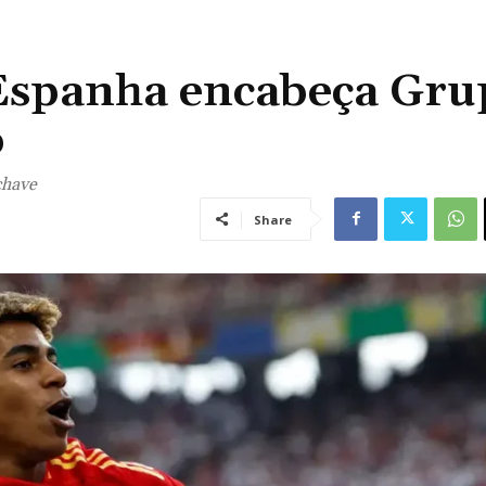
 Espanha encabeça Gr
o
chave
Share