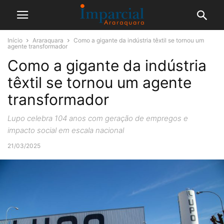
Início
Araraquara
Como a gigante da indústria têxtil se tornou um
agente transformador
Como a gigante da indústria
têxtil se tornou um agente
transformador
Lupo celebra 104 anos com geração de empregos e
impacto social em escala nacional
21/03/2025