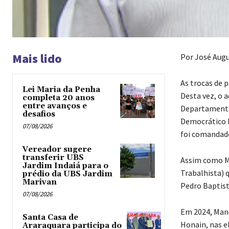
Mais lido
Por José Aug
As trocas de 
Lei Maria da Penha
Desta vez, o 
completa 20 anos
entre avanços e
Departamento
desafios
Democrático Br
07/08/2026
foi comandado
Vereador sugere
transferir UBS
Assim como Ma
Jardim Indaiá para o
Trabalhista) 
prédio da UBS Jardim
Marivan
Pedro Baptist
07/08/2026
Em 2024, Mano
Santa Casa de
Honain, nas el
Araraquara participa do