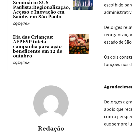
Seminário SUS
escolhido para
Paulista:Regionalização,
administrativ
Acesso e Inovação em
Saúde, em São Paulo
06/08/2026
Delorges rel
reorganização
Dia das Crianças:
estado de São
AFPESP inicia
campanha para ação
beneficente em 12 de
outubro
Os dois const
06/08/2026
funções nos d
Agradecime
Delorges agra
apoio que rece
com a perspec
que sempre lu
Redação