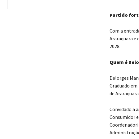
Partido fort
Com a entrada
Araraquara e 
2028.
Quem é Delo
Delorges Mano
Graduado em D
de Araraquara 
Convidado a a
Consumidor e 
Coordenadoria
Administração