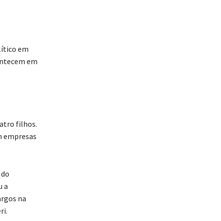
lítico em
contecem em
tro filhos.
em empresas
 do
u a
argos na
ri.