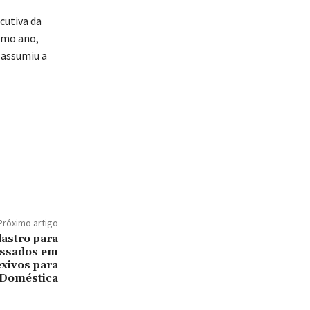
cutiva da
smo ano,
 assumiu a
Próximo artigo
astro para
essados em
xivos para
 Doméstica