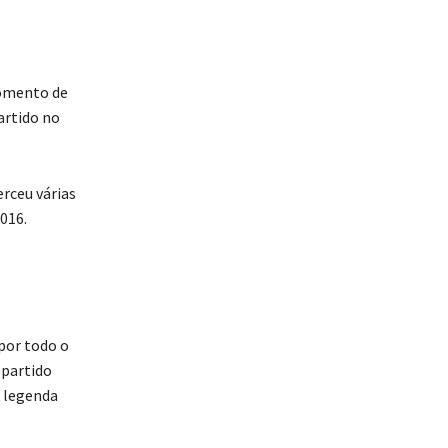
momento de
artido no
rceu várias
016.
por todo o
 partido
à legenda