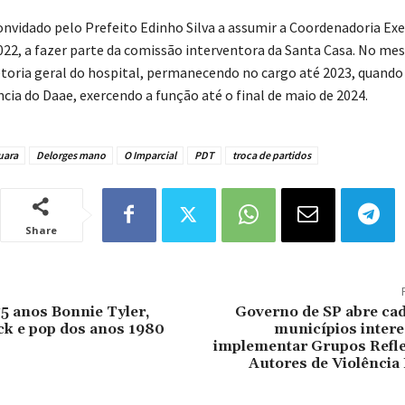
onvidado pelo Prefeito Edinho Silva a assumir a Coordenadoria Exe
022, a fazer parte da comissão interventora da Santa Casa. No me
etoria geral do hospital, permanecendo no cargo até 2023, quando
cia do Daae, exercendo a função até o final de maio de 2024.
uara
Delorges mano
O Imparcial
PDT
troca de partidos
Share
5 anos Bonnie Tyler,
Governo de SP abre cad
ck e pop dos anos 1980
municípios inter
implementar Grupos Refle
Autores de Violência