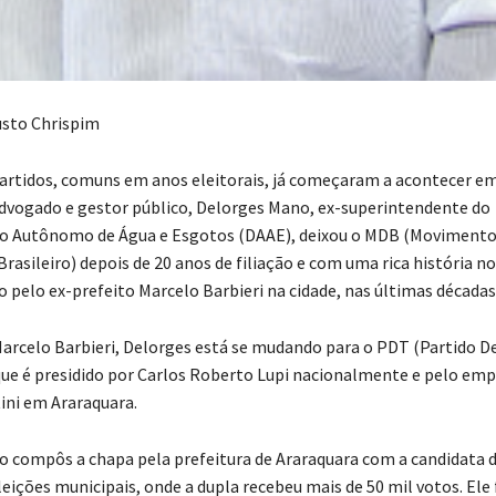
usto Chrispim
partidos, comuns em anos eleitorais, já começaram a acontecer em
advogado e gestor público, Delorges Mano, ex-superintendente do
 Autônomo de Água e Esgotos (DAAE), deixou o MDB (Moviment
asileiro) depois de 20 anos de filiação e com uma rica história no
 pelo ex-prefeito Marcelo Barbieri na cidade, nas últimas décadas
rcelo Barbieri, Delorges está se mudando para o PDT (Partido 
que é presidido por Carlos Roberto Lupi nacionalmente e pelo emp
ini em Araraquara.
 compôs a chapa pela prefeitura de Araraquara com a candidata d
eições municipais, onde a dupla recebeu mais de 50 mil votos. Ele 