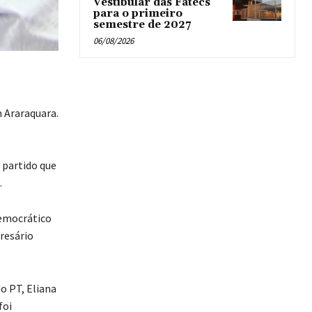
Vestibular das Fatecs
para o primeiro
semestre de 2027
06/08/2026
 Araraquara.
o
 partido que
.
Democrático
resário
o PT, Eliana
foi