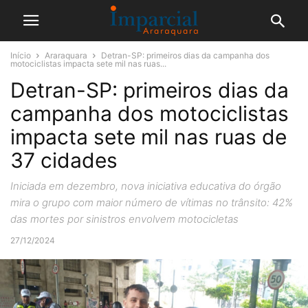
Início
Araraquara
Detran-SP: primeiros dias da campanha dos
motociclistas impacta sete mil nas ruas...
Detran-SP: primeiros dias da
campanha dos motociclistas
impacta sete mil nas ruas de
37 cidades
Iniciada em dezembro, nova iniciativa educativa do órgão
mira o grupo com maior número de vítimas no trânsito: 42%
das mortes por sinistros envolvem motocicletas
27/12/2024