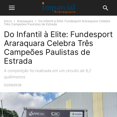
Início
Araraquara
Do Infantil à Elite: Fundesport Araraquara Celebra
Três Campeões Paulistas de Estrada
Do Infantil à Elite: Fundesport
Araraquara Celebra Três
Campeões Paulistas de
Estrada
A competição foi realizada em um circuito de 6,2
quilômetros
02/06/2026