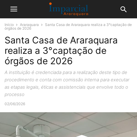
Início
Araraquara
Santa Casa de Araraquara realiza a 3°captação de
órgãos de 2026
Santa Casa de Araraquara
realiza a 3°captação de
órgãos de 2026
A instituição é credenciada para a realização deste tipo de
procedimento e conta com comissão interna para executar
as etapas legais, éticas e assistenciais que envolve todo o
processo
02/06/2026