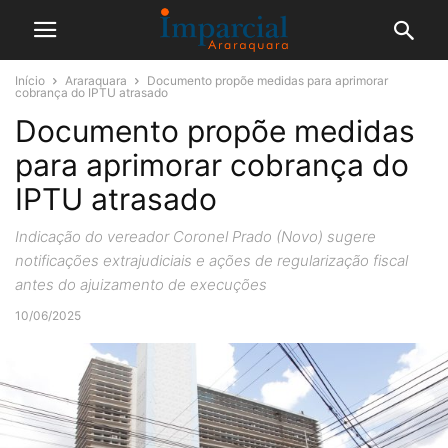
Início
Araraquara
Documento propõe medidas para aprimorar
cobrança do IPTU atrasado
Documento propõe medidas
para aprimorar cobrança do
IPTU atrasado
Indicação do vereador Coronel Prado (Novo) sugere
notificações extrajudiciais e ações de regularização fiscal
antes do ajuizamento de execuções
10/06/2025