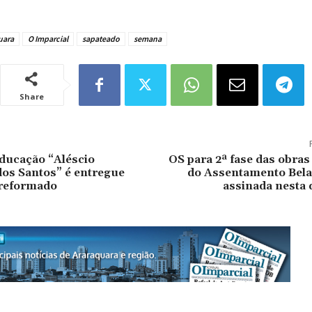
uara
O Imparcial
sapateado
semana
Share
ducação “Aléscio
OS para 2ª fase das obras
os Santos” é entregue
do Assentamento Bela 
 reformado
assinada nesta 