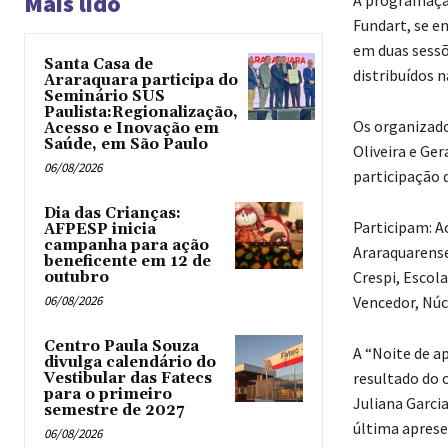
Mais lido
A programação
Fundart, se e
em duas sessõ
Santa Casa de
distribuídos n
Araraquara participa do
Seminário SUS
Paulista:Regionalização,
Os organizado
Acesso e Inovação em
Saúde, em São Paulo
Oliveira e Ge
06/08/2026
participação d
Dia das Crianças:
Participam: A
AFPESP inicia
campanha para ação
Araraquarense
beneficente em 12 de
Crespi, Escola
outubro
06/08/2026
Vencedor, Núc
Centro Paula Souza
A “Noite de a
divulga calendário do
resultado do 
Vestibular das Fatecs
para o primeiro
Juliana Garci
semestre de 2027
última aprese
06/08/2026