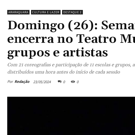
ARARAQUARA
CULTURA E LAZER
DESTAQUE 2
Domingo (26): Sema
encerra no Teatro M
grupos e artistas
Com 21 coreografias e participação de 11 escolas e grupos, 
distribuídos uma hora antes do início de cada sessão
Por
Redação
23/05/2024
0
0