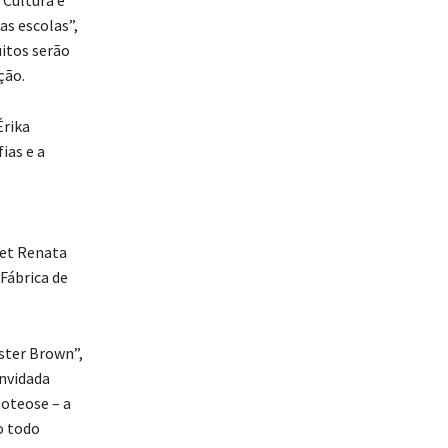
 Cultura e
as escolas”,
uitos serão
ção.
Érika
ias e a
let Renata
 Fábrica de
uster Brown”,
onvidada
oteose – a
o todo