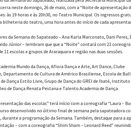
 da Semana do Sapateado, realizada pela Secretaria Municipal da
ncerra neste domingo, 26 de maio, com a “Noite de apresentação d
es: às 19 horas e às 20h30, no Teatro Municipal. Os ingressos grat
a bilheteria do teatro, uma hora antes do início de cada apresenta
res da Semana do Sapateado – Ana Karla Marconato, Dani Peres, 
raldo Júnior – lembram que que a “Noite” contará com 21 coreograf
e 11 escolas e grupos de Araraquara e região nas duas sessões.
cademia Mundo da Dança, Aflora Dança e Arte, Art Dance, Clube
, Departamento de Cultura de Américo Brasiliense, Escola de Bal
 de Dança Estilo Livre, Grupo de Dança do GREI de Ibaté, Instituto
leo de Dança Renata Pestana e Talento Academia de Dança.
presentação das escolas” terá início com a coreografia “Laura – B
curso desenvolvido no último final de semana pela sapateadora c
a, durante a programação da Semana. Também, destaque para a ap
ntação – com a coreografia “Shim Sham – Leonard Reed” reunind