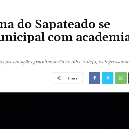
na do Sapateado se
unicipal com academia
as apresentações gratuitas serão às 19h e 20h30; os ingressos s
Share