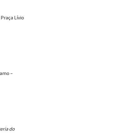
 Praça Lívio
ramo –
eria do