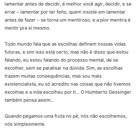
lamentar antes de decidir, é melhor você agir, decidir, e se
errar – lamentar por ter feito, quem insiste em lamentar
antes de fazer – se torna um mentiroso, e a pior mentira é
mentir pra si mesmo.
Todo mundo fala que as escolhas definem nossas vidas
futuras, e sim isso está certo, mas não é disso que estou
falando, eu estou falando do processo mental, de se
escolher, sem se paralisar na dúvida. Sim, as escolhas
trazem muitas consequências, mas sou mais
existencialista, eu só acredito nas coisas que não tivemos
escolhas e a vida escolheu por ti… O Humberto Gessinger
também pensa assim…
Quando pegamos uma fruta no pé, nós não escolhemos,
nós simplesmente