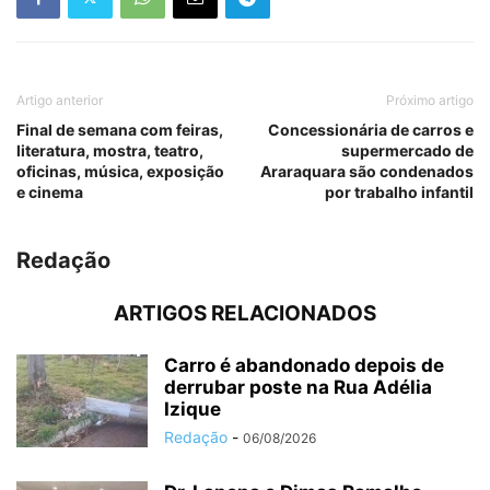
Artigo anterior
Próximo artigo
Final de semana com feiras,
Concessionária de carros e
literatura, mostra, teatro,
supermercado de
oficinas, música, exposição
Araraquara são condenados
e cinema
por trabalho infantil
Redação
ARTIGOS RELACIONADOS
Carro é abandonado depois de
derrubar poste na Rua Adélia
Izique
Redação
-
06/08/2026