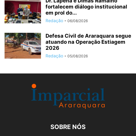
Dr. Lapena e Dimas Ramalho
fortalecem diálogo institucional
em prol do...
Redação
-
06/08/2026
Defesa Civil de Araraquara segue
atuando na Operação Estiagem
2026
Redação
-
05/08/2026
SOBRE NÓS