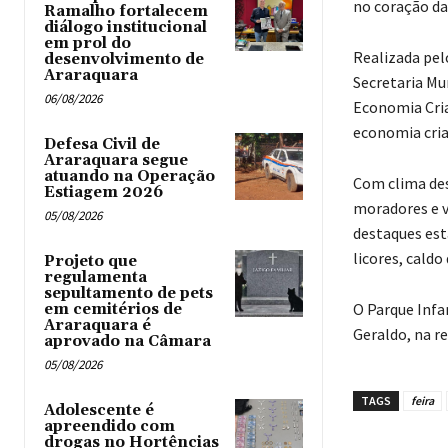
no coração da
Ramalho fortalecem
diálogo institucional
em prol do
Realizada pel
desenvolvimento de
Araraquara
Secretaria Mu
06/08/2026
Economia Cria
economia cria
Defesa Civil de
Araraquara segue
atuando na Operação
Com clima des
Estiagem 2026
moradores e vi
05/08/2026
destaques estã
licores, caldo
Projeto que
regulamenta
sepultamento de pets
O Parque Infan
em cemitérios de
Araraquara é
Geraldo, na re
aprovado na Câmara
05/08/2026
TAGS
feira
Adolescente é
apreendido com
drogas no Hortências ‎