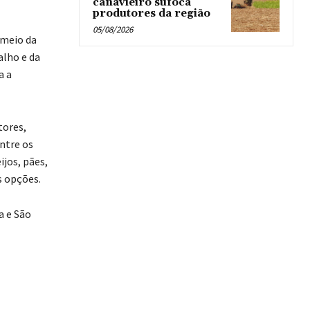
canavieiro sufoca
produtores da região
05/08/2026
 meio da
alho e da
a a
tores,
Entre os
ijos, pães,
s opções.
a e São