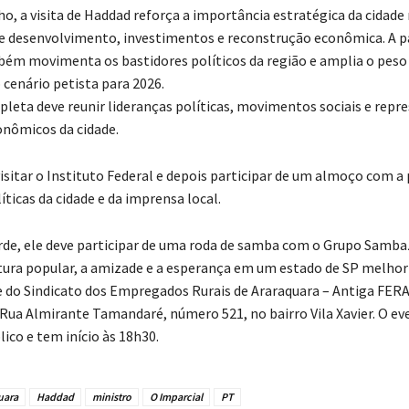
o, a visita de Haddad reforça a importância estratégica da cidade
e desenvolvimento, investimentos e reconstrução econômica. A 
ém movimenta os bastidores políticos da região e amplia o peso
 cenário petista para 2026.
leta deve reunir lideranças políticas, movimentos sociais e repr
onômicos da cidade.
isitar o Instituto Federal e depois participar de um almoço com a
íticas da cidade e da imprensa local.
arde, ele deve participar de uma roda de samba com o Grupo Samb
ltura popular, a amizade e a esperança em um estado de SP melhor
e do Sindicato dos Empregados Rurais de Araraquara – Antiga FER
 Rua Almirante Tamandaré, número 521, no bairro Vila Xavier. O ev
ico e tem início às 18h30.
uara
Haddad
ministro
O Imparcial
PT