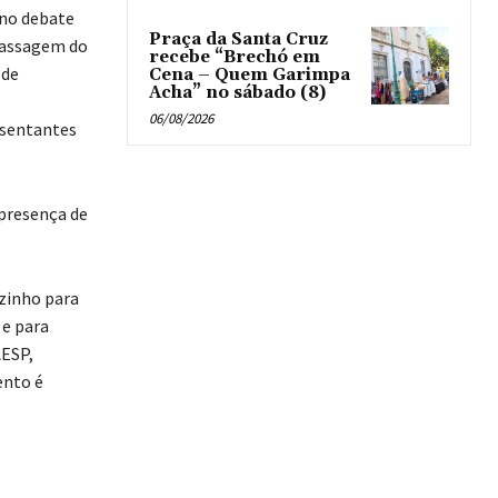
 no debate
Praça da Santa Cruz
passagem do
recebe “Brechó em
 de
Cena – Quem Garimpa
Acha” no sábado (8)
06/08/2026
esentantes
 presença de
azinho para
 e para
AESP,
ento é