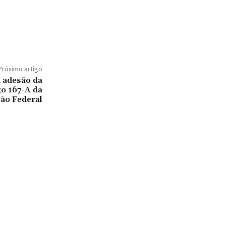
Próximo artigo
a adesão da
o 167-A da
ção Federal