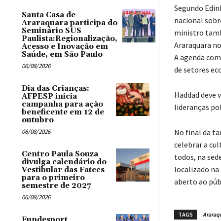
Segundo Edinh
Santa Casa de
nacional sobr
Araraquara participa do
Seminário SUS
ministro tamb
Paulista:Regionalização,
Araraquara no
Acesso e Inovação em
Saúde, em São Paulo
A agenda comp
06/08/2026
de setores ec
Dia das Crianças:
Haddad deve v
AFPESP inicia
campanha para ação
lideranças pol
beneficente em 12 de
outubro
06/08/2026
No final da t
celebrar a cu
Centro Paula Souza
todos, na sed
divulga calendário do
localizado na
Vestibular das Fatecs
para o primeiro
aberto ao públ
semestre de 2027
06/08/2026
TAGS
Araraq
Fundesport