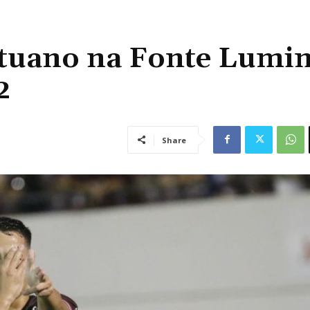
 Ituano na Fonte Lumi
2
Share