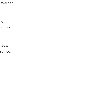
e Welber
s;
Técnico:
ntos;
écnico: