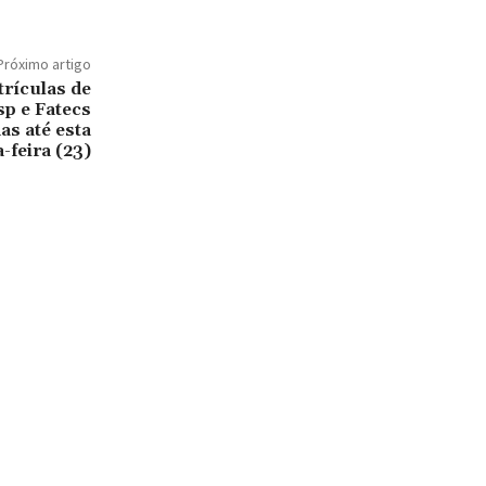
Próximo artigo
trículas de
p e Fatecs
as até esta
-feira (23)