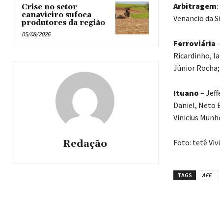
Arbitragem
:
Crise no setor
canavieiro sufoca
Venancio da Si
produtores da região
05/08/2026
Ferroviária
Ricardinho, Ia
Júnior Rocha;
Ituano
– Jef
Daniel, Neto 
Vinicius Munh
Redação
Foto: tetê Viv
TAGS
AFE