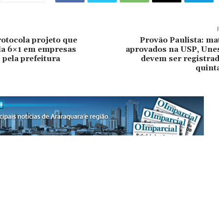
otocola projeto que
Provão Paulista: ma
la 6×1 em empresas
aprovados na USP, Unes
 pela prefeitura
devem ser registrad
quinta