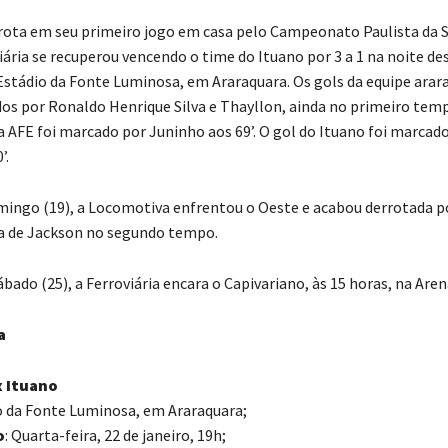
ota em seu primeiro jogo em casa pelo Campeonato Paulista da S
iária se recuperou vencendo o time do Ituano por 3 a 1 na noite de
o Estádio da Fonte Luminosa, em Araraquara. Os gols da equipe ara
s por Ronaldo Henrique Silva e Thayllon, ainda no primeiro temp
a AFE foi marcado por Juninho aos 69’. O gol do Ituano foi marcad
’.
ingo (19), a Locomotiva enfrentou o Oeste e acabou derrotada po
a de Jackson no segundo tempo.
ado (25), a Ferroviária encara o Capivariano, às 15 horas, na Aren
a
x Ituano
io da Fonte Luminosa, em Araraquara;
o
: Quarta-feira, 22 de janeiro, 19h;