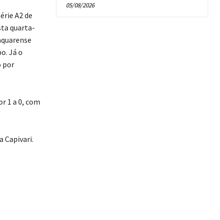
05/08/2026
érie A2 de
sta quarta-
raquarense
o. Já o
o por
r 1 a 0, com
a Capivari.