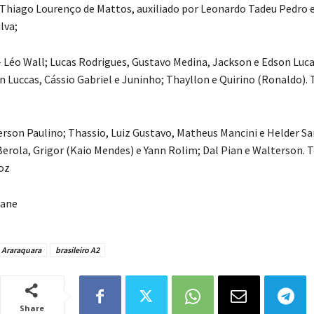
 Thiago Lourenço de Mattos, auxiliado por Leonardo Tadeu Pedro 
lva;
– Léo Wall; Lucas Rodrigues, Gustavo Medina, Jackson e Edson Luca
n Luccas, Cássio Gabriel e Juninho; Thayllon e Quirino (Ronaldo). 
ferson Paulino; Thassio, Luiz Gustavo, Matheus Mancini e Helder Sa
Berola, Grigor (Kaio Mendes) e Yann Rolim; Dal Pian e Walterson. T
oz
iane
Araraquara
brasileiro A2
Share