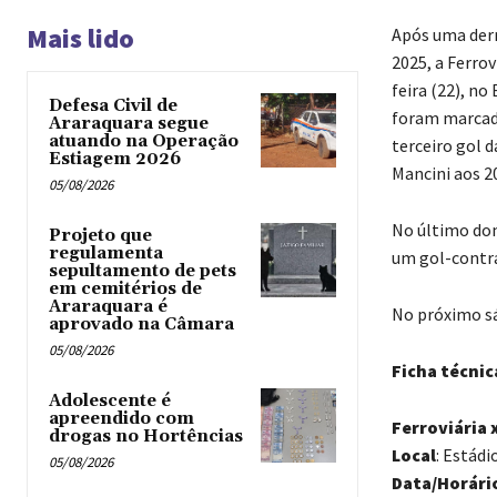
Mais lido
Após uma derr
2025, a Ferrov
feira (22), n
Defesa Civil de
foram marcado
Araraquara segue
atuando na Operação
terceiro gol d
Estiagem 2026
Mancini aos 20
05/08/2026
No último dom
Projeto que
regulamenta
um gol-contr
sepultamento de pets
em cemitérios de
Araraquara é
No próximo sáb
aprovado na Câmara
05/08/2026
Ficha técnic
Adolescente é
apreendido com
Ferroviária 
drogas no Hortências ‎
Local
: Estád
05/08/2026
Data/Horári