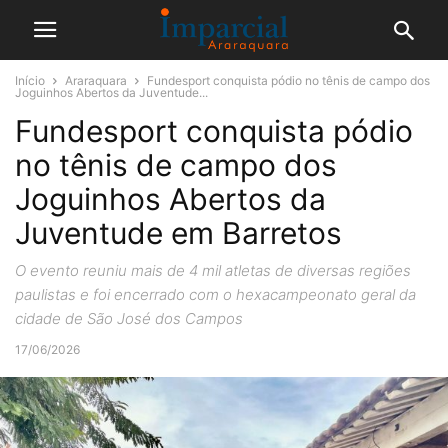
Início
Araraquara
Fundesport conquista pódio no tênis de campo dos
Joguinhos Abertos da Juventude...
Fundesport conquista pódio
no tênis de campo dos
Joguinhos Abertos da
Juventude em Barretos
O evento reuniu mais de 4 mil atletas de diversas regiões
paulistas e foi encerrado com o hexacampeonato geral da
cidade de São José dos Campos
17/06/2026