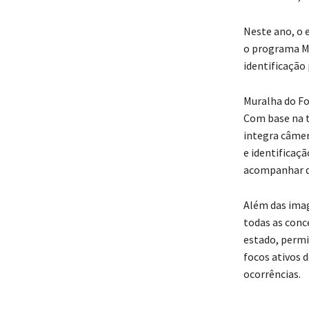
Neste ano, o
o programa Mu
identificação
Muralha do F
Com base na t
integra câmer
e identificaçã
acompanhar q
Além das imag
todas as conc
estado, perm
focos ativos d
ocorrências.