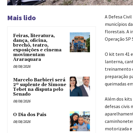
Mais lido
A Defesa Civil
municípios da
florestais. A 
Feiras, literatura,
Operação SP S
dança, oficina,
brechó, teatro,
exposições e cinema
O kit tem 41 
movimentam
Araraquara
lanterna, cant
08/08/2026
treinamento c
preparação pa
Marcelo Barbieri será
queimadas em 
2º suplente de Simone
Tebet na disputa pelo
Senado
Além dos kits
08/08/2026
defesas civis
aparelhamento
O Dia dos Pais
caminhonetes 
08/08/2026
motorizada e 