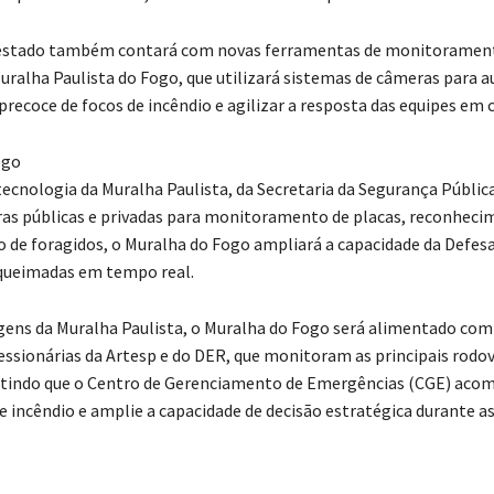
 estado também contará com novas ferramentas de monitorament
ralha Paulista do Fogo, que utilizará sistemas de câmeras para au
 precoce de focos de incêndio e agilizar a resposta das equipes em
ogo
ecnologia da Muralha Paulista, da Secretaria da Segurança Pública
as públicas e privadas para monitoramento de placas, reconhecim
o de foragidos, o Muralha do Fogo ampliará a capacidade da Defesa 
ueimadas em tempo real.
ens da Muralha Paulista, o Muralha do Fogo será alimentado com
essionárias da Artesp e do DER, que monitoram as principais rodov
itindo que o Centro de Gerenciamento de Emergências (CGE) aco
e incêndio e amplie a capacidade de decisão estratégica durante a