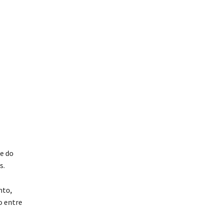
e do
s.
nto,
o entre