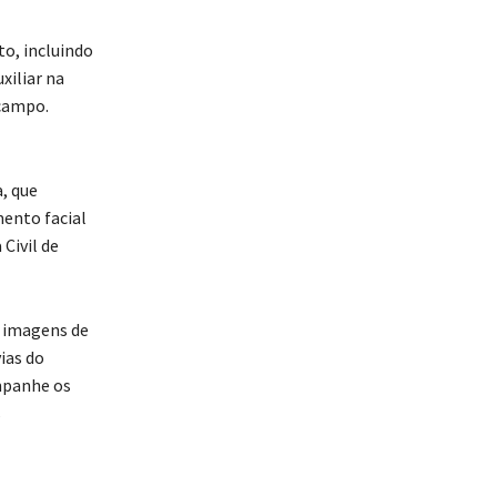
o, incluindo
xiliar na
 campo.
, que
ento facial
Civil de
 imagens de
ias do
mpanhe os
s