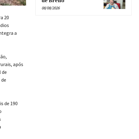
de Breno’
08/08/2026
ra 20
ndios
integra a
ção,
urais, após
l de
 de
is de 190
o
s
a