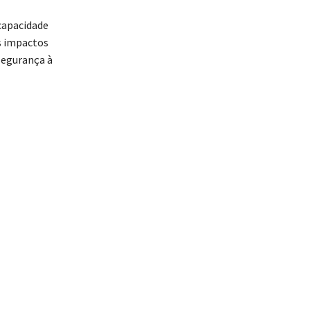
capacidade
s impactos
segurança à