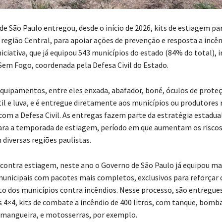
 de São Paulo entregou, desde o início de 2026, kits de estiagem pa
 região Central, para apoiar ações de prevenção e resposta a incê
iniciativa, que já equipou 543 municípios do estado (84% do total), 
em Fogo, coordenada pela Defesa Civil do Estado.
equipamentos, entre eles enxada, abafador, boné, óculos de prote
il e luva, e é entregue diretamente aos municípios ou produtores r
om a Defesa Civil. As entregas fazem parte da estratégia estadua
ra a temporada de estiagem, período em que aumentam os riscos
diversas regiões paulistas.
 contra estiagem, neste ano o Governo de São Paulo já equipou ma
 municipais com pacotes mais completos, exclusivos para reforçar 
 dos municípios contra incêndios. Nesse processo, são entregue
4×4, kits de combate a incêndio de 400 litros, com tanque, bomb
mangueira, e motosserras, por exemplo.