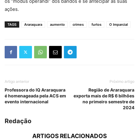
os “modus operandi” dos bandos e se antecipar às suas
ações.
TAGS
Araraquara
aumento
crimes
furtos
O Imparcial
Artigo anterior
Próximo artigo
Professora do IQ Araraquara
Região de Araraquara
é homenageada pela ACS em
exporta mais de R$ 6 bilhões
evento internacional
no primeiro semestre de
2024
Redação
ARTIGOS RELACIONADOS