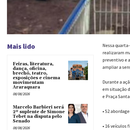
Mais lido
Nessa quarta-f
realizaram ma
preventivo e 
Feiras, literatura,
ampliar a sen
dança, oficina,
brechó, teatro,
exposições e cinema
‎Durante a aç
movimentam
Araraquara
em situação d
08/08/2026
e Praça Santa
Marcelo Barbieri será
‎‎• 52 abordag
2º suplente de Simone
Tebet na disputa pelo
Senado
‎• 16 veículos 
08/08/2026