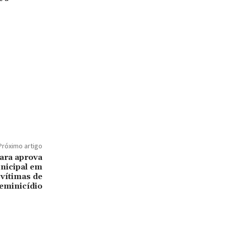
Próximo artigo
ara aprova
unicipal em
vítimas de
feminicídio