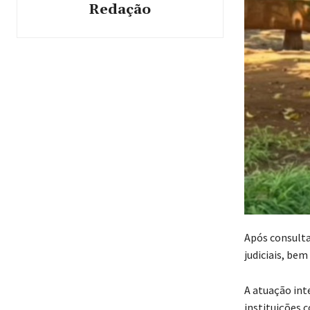
Redação
‎Após consult
judiciais, bem
‎A atuação in
instituições 