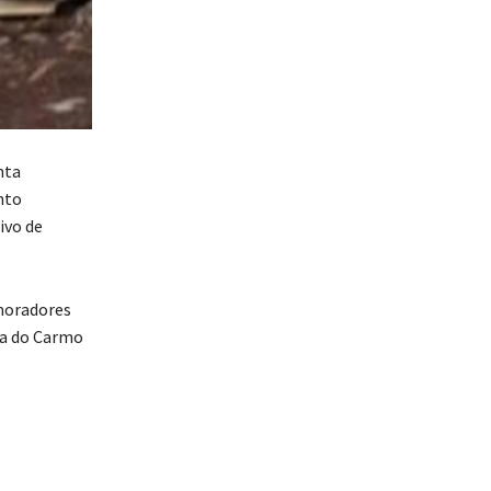
nta
nto
ivo de
 moradores
ça do Carmo