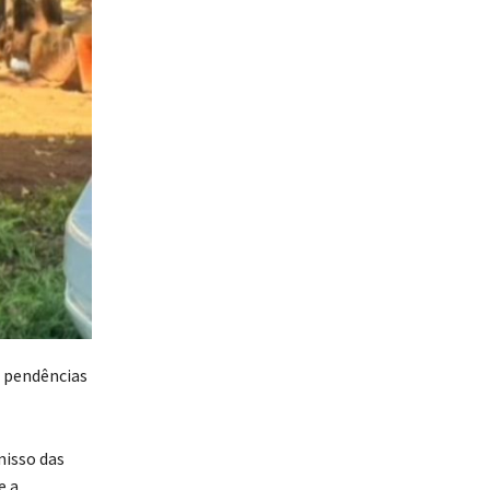
s pendências
misso das
e a