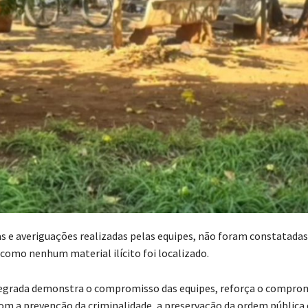
as e averiguações realizadas pelas equipes, não foram constatada
 como nenhum material ilícito foi localizado.
tegrada demonstra o compromisso das equipes, reforça o compro
com a prevenção da criminalidade, a preservação da ordem pública 