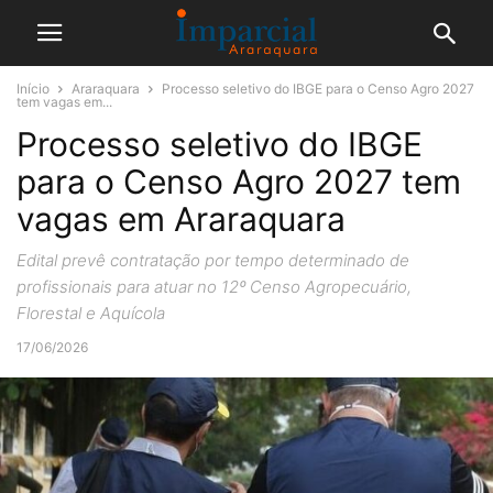
Início
Araraquara
Processo seletivo do IBGE para o Censo Agro 2027
tem vagas em...
Processo seletivo do IBGE
para o Censo Agro 2027 tem
vagas em Araraquara
Edital prevê contratação por tempo determinado de
profissionais para atuar no 12º Censo Agropecuário,
Florestal e Aquícola
17/06/2026