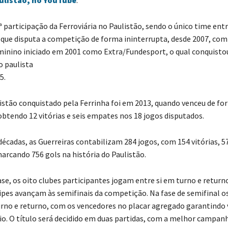
ª participação da Ferroviária no Paulistão, sendo o único time entr
 que disputa a competição de forma ininterrupta, desde 2007, com
minino iniciado em 2001 como Extra/Fundesport, o qual conquisto
 paulista
5.
istão conquistado pela Ferrinha foi em 2013, quando venceu de for
btendo 12 vitórias e seis empates nos 18 jogos disputados.
décadas, as Guerreiras contabilizam 284 jogos, com 154 vitórias, 
marcando 756 gols na história do Paulistão.
se, os oito clubes participantes jogam entre si em turno e returno
pes avançam às semifinais da competição. Na fase de semifinal o
rno e returno, com os vencedores no placar agregado garantindo 
eio. O título será decidido em duas partidas, com a melhor campan