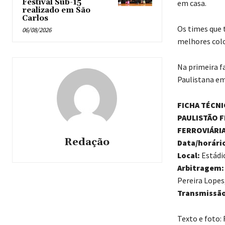
Festival Sub-15
em casa.
realizado em São
Carlos
Os times que 
06/08/2026
melhores colo
Na primeira f
Paulistana em
FICHA TÉCNI
PAULISTÃO F
FERROVIÁRIA
Redação
Data/horári
Local:
Estádi
Arbitragem
Pereira Lopes;
Transmissão
Texto e foto: