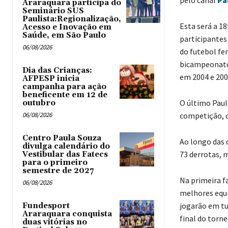
Araraquara participa do
Seminário SUS
Paulista:Regionalização,
Esta será a 18
Acesso e Inovação em
Saúde, em São Paulo
participantes
06/08/2026
do futebol fe
bicampeonato
Dia das Crianças:
em 2004 e 200
AFPESP inicia
campanha para ação
beneficente em 12 de
O último Paul
outubro
06/08/2026
competição, o
Centro Paula Souza
Ao longo das 
divulga calendário do
73 derrotas, 
Vestibular das Fatecs
para o primeiro
semestre de 2027
Na primeira fa
06/08/2026
melhores equi
jogarão em tu
Fundesport
Araraquara conquista
final do torn
duas vitórias no