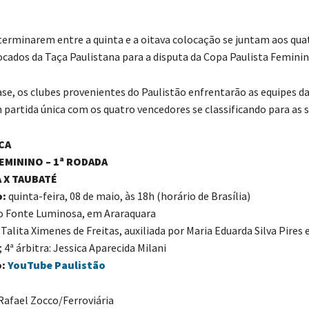
terminarem entre a quinta e a oitava colocação se juntam aos qua
cados da Taça Paulistana para a disputa da Copa Paulista Feminin
ase, os clubes provenientes do Paulistão enfrentarão as equipes d
 partida única com os quatro vencedores se classificando para as s
CA
EMININO – 1ª RODADA
 X TAUBATÉ
o:
quinta-feira, 08 de maio, às 18h (horário de Brasília)
o Fonte Luminosa, em Araraquara
:
Talita Ximenes de Freitas, auxiliada por Maria Eduarda Silva Pires 
 4ª árbitra: Jessica Aparecida Milani
:
YouTube Paulistão
 Rafael Zocco/Ferroviária