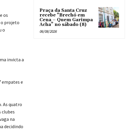
Praça da Santa Cruz
e os
recebe “Brechó em
Cena – Quem Garimpa
 o projeto
Acha” no sábado (8)
u o
06/08/2026
ma invicta a
57 empates e
. As quatro
s clubes
vaga na
ha decidindo