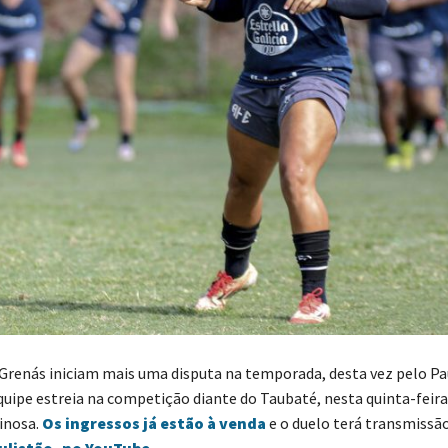
 Grenás iniciam mais uma disputa na temporada, desta vez pelo Pa
uipe estreia na competição diante do Taubaté, nesta quinta-feira 
inosa.
Os ingressos já estão à venda
e o duelo terá transmissão
ulistão, no YouTube
.