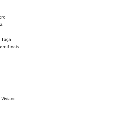
tro
a.
a Taça
emifinais.
e Viviane