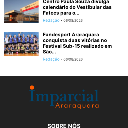
Centro Paula Souza divulga
calendário do Vestibular das
Fatecs para o...
Redação
-
06/08/2026
Fundesport Araraquara
conquista duas vitórias no
Festival Sub-15 realizado em
São...
Redação
-
06/08/2026
SOBRE NÓS