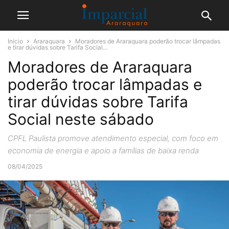
Início
Araraquara
Moradores de Araraquara poderão trocar lâmpadas
e tirar dúvidas sobre Tarifa Social...
Moradores de Araraquara
poderão trocar lâmpadas e
tirar dúvidas sobre Tarifa
Social neste sábado
CPFL Paulista promove atendimento especial, com foco em
economia de energia e apoio a famílias de baixa renda
08/04/2025