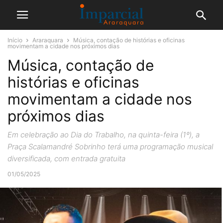
Início
Araraquara
Música, contação de histórias e oficinas
movimentam a cidade nos próximos dias
Música, contação de
histórias e oficinas
movimentam a cidade nos
próximos dias
Em celebração ao Dia do Trabalho, na quinta-feira (1º), a
Praça Scalamandré Sobrinho terá uma programação musical
diversificada, com entrada gratuita
01/05/2025