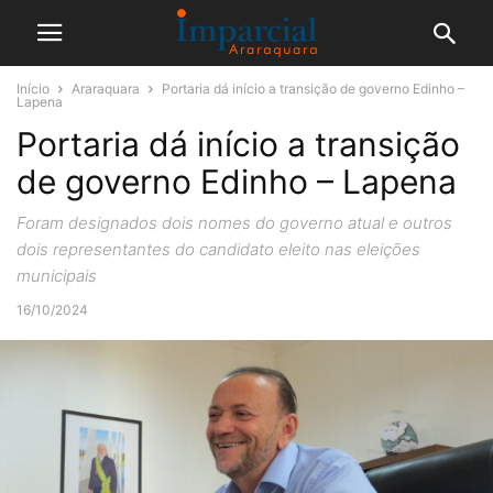
Início
Araraquara
Portaria dá início a transição de governo Edinho –
Lapena
Portaria dá início a transição
de governo Edinho – Lapena
Foram designados dois nomes do governo atual e outros
dois representantes do candidato eleito nas eleições
municipais
16/10/2024