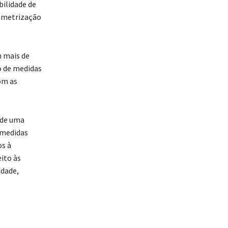
bilidade de
rametrização
m mais de
o de medidas
om as
 de uma
 medidas
s à
ito às
idade,