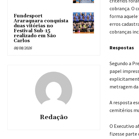
critérios for
cobrança. O c
forma aquele 
Fundesport
Araraquara conquista
erros cadastr
duas vitórias no
Festival Sub-15
cobranças inco
realizado em São
Carlos
Respostas
08/08/2026
Segundo a Pre
papel impress
explicitament
metragem da 
A resposta es
cemitérios mu
Redação
O Executivo a
fizesse parte