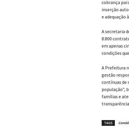
cobrança para
inserção auto
e adequação à 
A secretaria 
8.800 contrat
em apenas cin
condições que
A Prefeitura
gestão respon
contínuas de
população”, b
famílias e at
transparência 
TAGS
Cemité