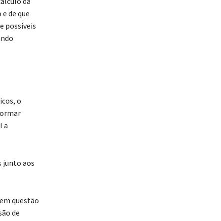
álculo da
 e de que
e possíveis
ando
icos, o
formar
l a
s junto aos
 em questão
são de