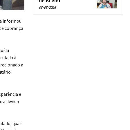
de Breno’
08/08/2026
ra informou
 de cobrança
tuída
nculada à
direcionado a
utário
sparência e
m a devida
ulado, quais