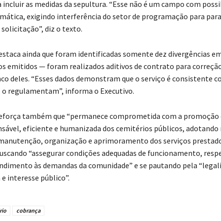
 incluir as medidas da sepultura. “Esse não é um campo com possi
mática, exigindo interferência do setor de programação para pa
solicitação”, diz o texto.
destaca ainda que foram identificadas somente dez divergências e
os emitidos — foram realizados aditivos de contrato para correçã
co deles. “Esses dados demonstram que o serviço é consistente c
 o regulamentam”, informa o Executivo.
 reforça também que “permanece comprometida com a promoção
sável, eficiente e humanizada dos cemitérios públicos, adotando
 manutenção, organização e aprimoramento dos serviços prestado
uscando “assegurar condições adequadas de funcionamento, respe
endimento às demandas da comunidade” e se pautando pela “legal
e interesse público”.
rio
cobrança