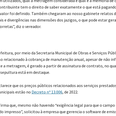
am utilizados, qual a metragem considerada e qual é a memória de c
ontribuinte tem o direito de saber exatamente o que está pagando
valor foi definido. Também chegaram ao nosso gabinete relatos d
ais e divergências nas dimensões dos jazigos, o que pode estar ger
rretas”, diz o vereador.
feitura, por meio da Secretaria Municipal de Obras e Serviços Públ
o relacionado à cobrança de manutenção anual, apesar de não in
e a metragem, é gerado a partir de assinatura de contrato, no qua
sepultura está em destaque.
clarece que os preços públicos relacionados aos serviços prestado
nicipais estão no
Decreto nº 13.006
, de 2022.
firma que, mesmo não havendo “exigência legal para que o campo
 do impresso”, solicitou à empresa que gerencia o software de emis