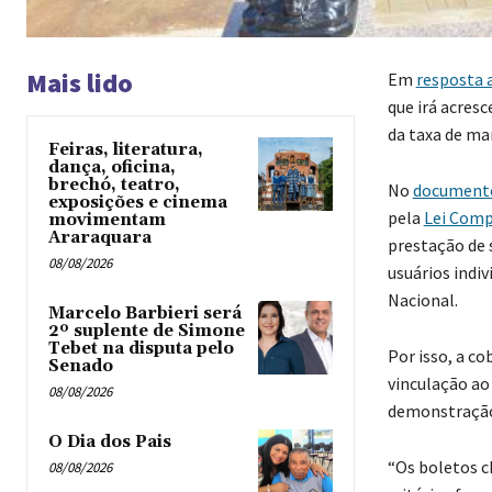
Mais lido
Em
resposta 
que irá acres
da taxa de ma
Feiras, literatura,
dança, oficina,
brechó, teatro,
No
documento
exposições e cinema
pela
Lei Comp
movimentam
Araraquara
prestação de s
08/08/2026
usuários indi
Nacional.
Marcelo Barbieri será
2º suplente de Simone
Tebet na disputa pelo
Por isso, a co
Senado
vinculação ao
08/08/2026
demonstração
O Dia dos Pais
“Os boletos c
08/08/2026