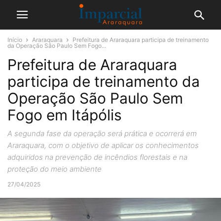
Início
Araraquara
Prefeitura de Araraquara participa de treinamento
da Operação São Paulo Sem Fogo...
Prefeitura de Araraquara
participa de treinamento da
Operação São Paulo Sem
Fogo em Itápólis
A segunda fase da operação será prática e ocorrerá em
Araraquara, com o objetivo de aplicar os conhecimentos
adquiridos na prevenção de incêndios florestais e na
proteção do meio ambiente
27/04/2025