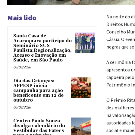
Mais lido
Na noite do di
Direitos Huma
Conselho Muni
Santa Casa de
Cássia. O eve
Araraquara participa do
Seminário SUS
negras que se
Paulista:Regionalização,
Acesso e Inovação em
Saúde, em São Paulo
A cerimônia f
06/08/2026
apresentou u
capoeira pelo
Dia das Crianças:
Patrimônio Im
AFPESP inicia
campanha para ação
beneficente em 12 de
O Prêmio Rita
outubro
06/08/2026
dez mulheres 
na valorização
Centro Paula Souza
autoridades l
divulga calendário do
social e mape
Vestibular das Fatecs