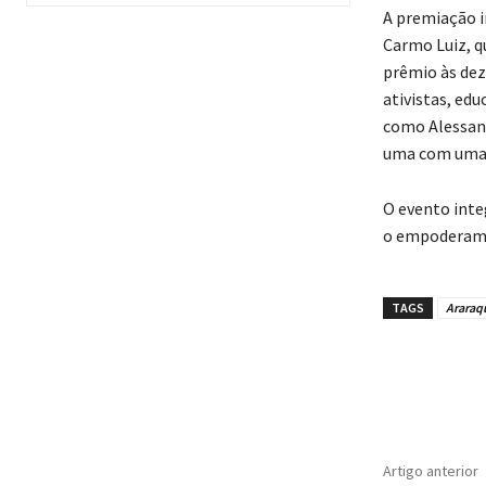
A premiação in
Carmo Luiz, q
prêmio às dez
ativistas, ed
como Alessand
uma com uma t
O evento inte
o empoderamen
TAGS
Araraq
Artigo anterior