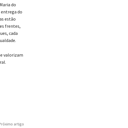
 Maria do
a entrega do
as estão
es frentes,
ues, cada
ualdade.
ue valorizam
al.
Próximo artigo