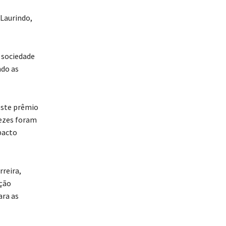
 Laurindo,
 sociedade
ndo as
“este prêmio
vezes foram
pacto
reira,
ação
ara as