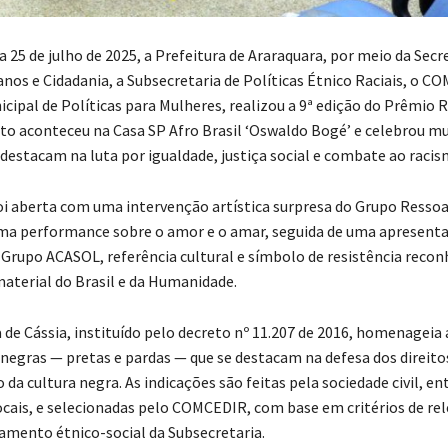
a 25 de julho de 2025, a Prefeitura de Araraquara, por meio da Secr
nos e Cidadania, a Subsecretaria de Políticas Étnico Raciais, o C
cipal de Políticas para Mulheres, realizou a 9ª edição do Prêmio R
nto aconteceu na Casa SP Afro Brasil ‘Oswaldo Bogé’ e celebrou m
 destacam na luta por igualdade, justiça social e combate ao racis
oi aberta com uma intervenção artística surpresa do Grupo Ressoa
ma performance sobre o amor e o amar, seguida de uma apresent
 Grupo ACASOL, referência cultural e símbolo de resistência reco
aterial do Brasil e da Humanidade.
 de Cássia, instituído pelo decreto nº 11.207 de 2016, homenagei
negras — pretas e pardas — que se destacam na defesa dos direit
 da cultura negra. As indicações são feitas pela sociedade civil, en
ocais, e selecionadas pelo COMCEDIR, com base em critérios de rel
amento étnico-social da Subsecretaria.