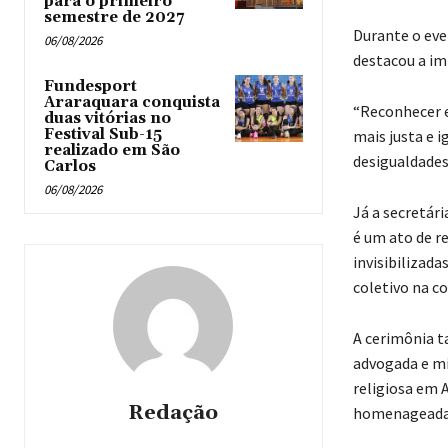
para o primeiro
semestre de 2027
Durante o eve
06/08/2026
destacou a im
Fundesport
Araraquara conquista
“Reconhecer e
duas vitórias no
Festival Sub-15
mais justa e i
realizado em São
desigualdade
Carlos
06/08/2026
Já a secretár
é um ato de r
invisibilizad
coletivo na c
A cerimônia 
advogada e mil
religiosa em A
Redação
homenageada