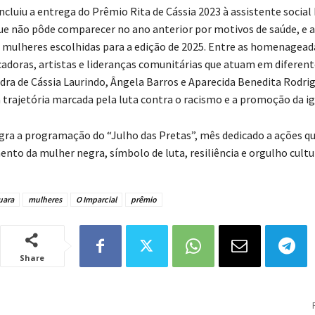
cluiu a entrega do Prêmio Rita de Cássia 2023 à assistente social
ue não pôde comparecer no ano anterior por motivos de saúde, e 
 mulheres escolhidas para a edição de 2025. Entre as homenagead
ucadoras, artistas e lideranças comunitárias que atuam em diferent
ra de Cássia Laurindo, Ângela Barros e Aparecida Benedita Rodrig
rajetória marcada pela luta contra o racismo e a promoção da ig
gra a programação do “Julho das Pretas”, mês dedicado a ações q
to da mulher negra, símbolo de luta, resiliência e orgulho cultur
uara
mulheres
O Imparcial
prêmio
Share