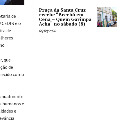
Praça da Santa Cruz
recebe “Brechó em
etaria de
Cena – Quem Garimpa
OMCEDIR e o
Acha” no sábado (8)
ita de
06/08/2026
ulheres
mo.
r, que
ação de
nhecido como
a anualmente
os humanos e
tidades e
evância