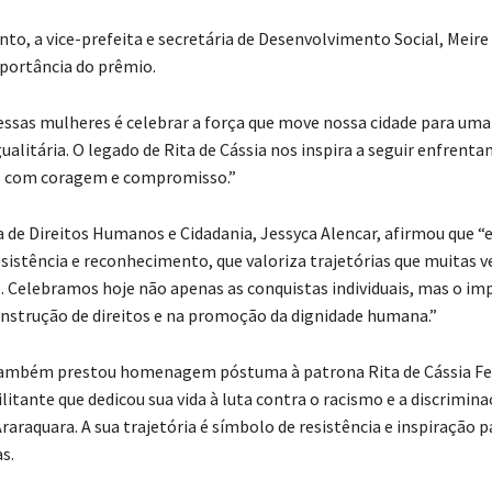
nto, a vice-prefeita e secretária de Desenvolvimento Social, Meire
portância do prêmio.
ssas mulheres é celebrar a força que move nossa cidade para uma
gualitária. O legado de Rita de Cássia nos inspira a seguir enfrenta
s com coragem e compromisso.”
ia de Direitos Humanos e Cidadania, Jessyca Alencar, afirmou que 
esistência e reconhecimento, que valoriza trajetórias que muitas 
as. Celebramos hoje não apenas as conquistas individuais, mas o im
onstrução de direitos e na promoção da dignidade humana.”
também prestou homenagem póstuma à patrona Rita de Cássia Fer
itante que dedicou sua vida à luta contra o racismo e a discrimin
raraquara. A sua trajetória é símbolo de resistência e inspiração p
s.