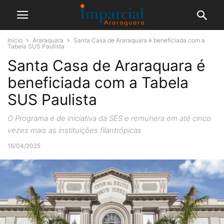
Início
Araraquara
Santa Casa de Araraquara é beneficiada com a
Tabela SUS Paulista
Santa Casa de Araraquara é
beneficiada com a Tabela
SUS Paulista
O Programa é de iniciativa da SES e remunera em até cinco
vezes mais as instituições filantrópicas
16/04/2025