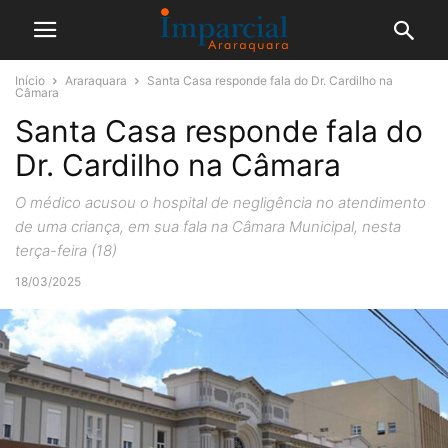
Início
Araraquara
Santa Casa responde fala do Dr. Cardilho na
Câmara
Santa Casa responde fala do
Dr. Cardilho na Câmara
O médico acusou o hospital de negligência no atendimento
de uma criança, em sua fala na Câmara Municipal, nesta
terça-feira (18)
18/03/2025