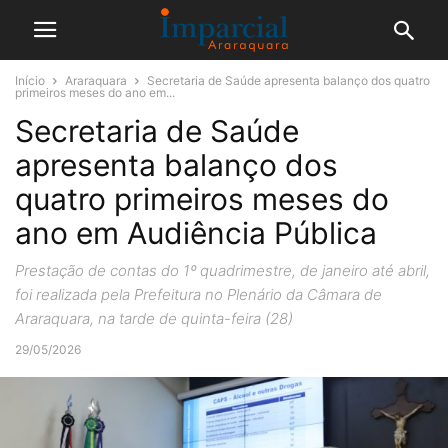
Início
Araraquara
Secretaria de Saúde apresenta balanço dos quatro
primeiros meses do ano em...
Secretaria de Saúde
apresenta balanço dos
quatro primeiros meses do
ano em Audiência Pública
Prestação de contas do 1º quadrimestre, de janeiro até abril,
foi realizada pela Prefeitura no Plenário da Câmara de
Araraquara, na tarde de quinta-feira (28)
29/05/2026