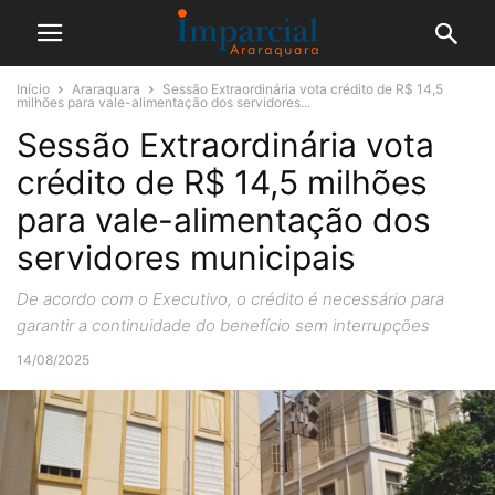
Início
Araraquara
Sessão Extraordinária vota crédito de R$ 14,5
milhões para vale-alimentação dos servidores...
Sessão Extraordinária vota
crédito de R$ 14,5 milhões
para vale-alimentação dos
servidores municipais
De acordo com o Executivo, o crédito é necessário para
garantir a continuidade do benefício sem interrupções
14/08/2025