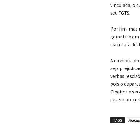
vinculada, o q
seu FGTS.
Por fim, mas 
garantida em 
estrutura de d
A diretoria d
seja prejudic
verbas rescisó
pois o depart
Cipeiros e se
devem procura
TAGS
Araraq