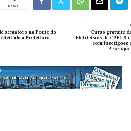
Share
de semáforo na Ponte do
Curso gratuito d
olicitada à Prefeitura
Eletricistas da CPFL So
com inscrições 
Araraquar