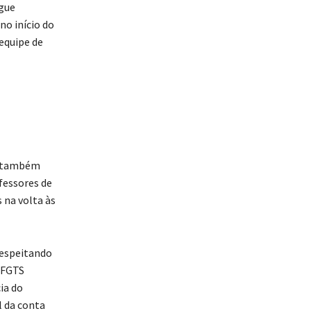
ngue
no início do
 equipe de
a também
fessores de
 na volta às
respeitando
o FGTS
ia do
l da conta