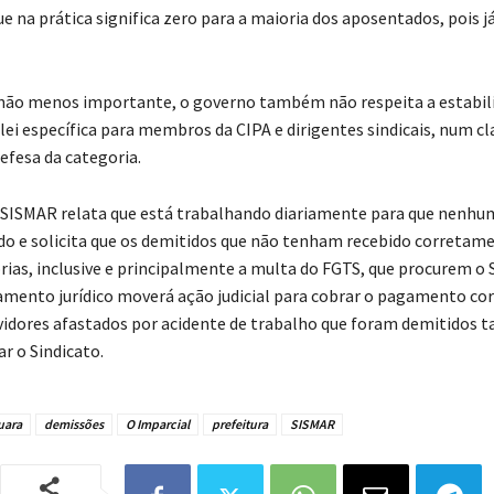
ue na prática significa zero para a maioria dos aposentados, pois 
não menos importante, o governo também não respeita a estabil
lei específica para membros da CIPA e dirigentes sindicais, num cl
efesa da categoria.
o SISMAR relata que está trabalhando diariamente para que nenhu
ado e solicita que os demitidos que não tenham recebido corretam
rias, inclusive e principalmente a multa do FGTS, que procurem o 
amento jurídico moverá ação judicial para cobrar o pagamento cor
rvidores afastados por acidente de trabalho que foram demitidos
r o Sindicato.
uara
demissões
O Imparcial
prefeitura
SISMAR