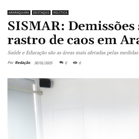
ARARAQUARA
DESTAQUE
POLÍTICA
SISMAR: Demissões 
rastro de caos em A
Saúde e Educação são as áreas mais afetadas pelas medida
Por
Redação
30/01/2025
0
0