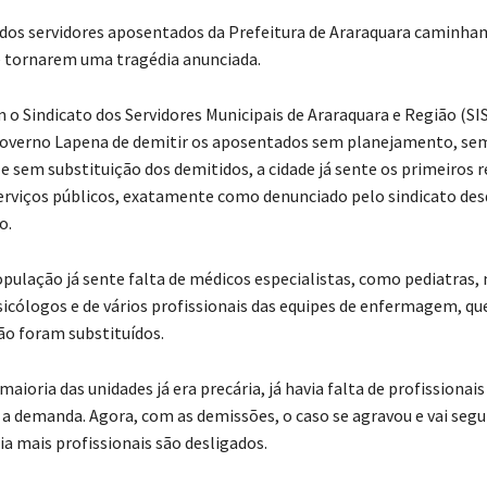
dos servidores aposentados da Prefeitura de Araraquara caminha
e tornarem uma tragédia anunciada.
 o Sindicato dos Servidores Municipais de Araraquara e Região (S
governo Lapena de demitir os aposentados sem planejamento, se
e sem substituição dos demitidos, a cidade já sente os primeiros r
erviços públicos, exatamente como denunciado pelo sindicato de
o.
opulação já sente falta de médicos especialistas, como pediatras,
cólogos e de vários profissionais das equipes de enfermagem, qu
ão foram substituídos.
maioria das unidades já era precária, já havia falta de profissionais
 a demanda. Agora, com as demissões, o caso se agravou e vai segu
dia mais profissionais são desligados.