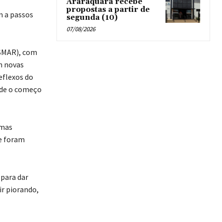
Araraquara recebe
propostas a partir de
m a passos
segunda (10)
07/08/2026
ISMAR), com
m novas
eflexos do
sde o começo
 mas
e foram
 para dar
ir piorando,