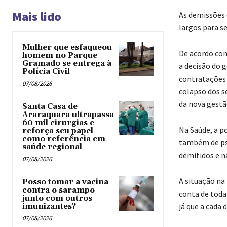
Mais lido
As demissões 
largos para s
Mulher que esfaqueou
De acordo com
homem no Parque
Gramado se entrega à
a decisão do 
Polícia Civil
contratações 
07/08/2026
colapso dos s
da nova gestã
Santa Casa de
Araraquara ultrapassa
60 mil cirurgias e
Na Saúde, a p
reforça seu papel
como referência em
também de psi
saúde regional
demitidos e n
07/08/2026
A situação na 
Posso tomar a vacina
contra o sarampo
conta de toda
junto com outros
já que a cada 
imunizantes?
07/08/2026