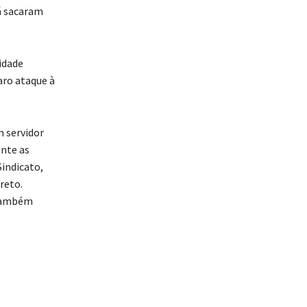
já sacaram
idade
aro ataque à
m servidor
ente as
Sindicato,
reto.
 também