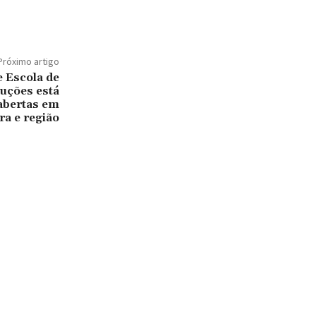
Próximo artigo
e Escola de
luções está
abertas em
a e região