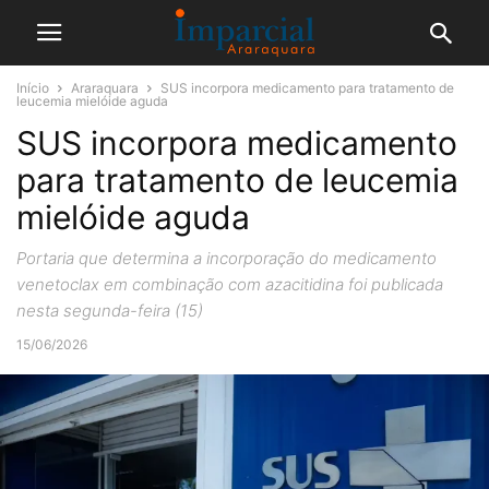
Início
Araraquara
SUS incorpora medicamento para tratamento de
leucemia mielóide aguda
SUS incorpora medicamento
para tratamento de leucemia
mielóide aguda
Portaria que determina a incorporação do medicamento
venetoclax em combinação com azacitidina foi publicada
nesta segunda-feira (15)
15/06/2026